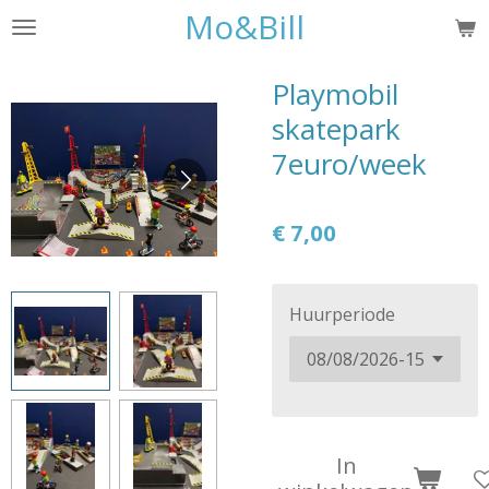
Mo&Bill
Ga
direct
naar
Playmobil
de
skatepark
hoofdinhoud
7euro/week
€ 7,00
Huurperiode
In